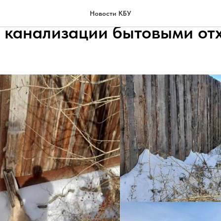
астного сектора Улан-Удэ 
Новости КБУ
 канализации бытовыми от