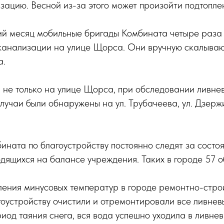
зацию. Весной из-за этого может произойти подтопле
ний месяц мобильные бригады Комбината четыре раза
 канализации на улице Щорса. Они вручную скалываю
а.
 не только на улице Щорса, при обследовании ливне
лучаи были обнаружены на ул. Трубачеева, ул. Дзержи
ната по благоустройству постоянно следят за состо
дящихся на балансе учреждения. Таких в городе 57 о
ления минусовых температур в городе ремонтно-стро
оустройству очистили и отремонтировали все ливнев
риод таяния снега, вся вода успешно уходила в ливне