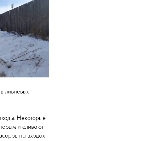
 в ливневых
тходы. Некоторые
оторым и сливают
асоров на входах