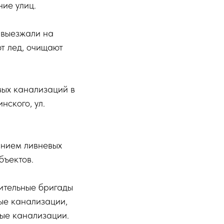
ние улиц.
 выезжали на
т лед, очищают
вых канализаций в
нского, ул.
янием ливневых
бъектов.
ительные бригады
ые канализации,
вые канализации.