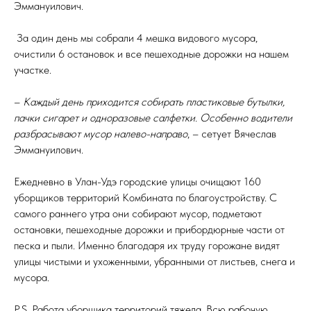
Эммануилович.
За один день мы собрали 4 мешка видового мусора,
очистили 6 остановок и все пешеходные дорожки на нашем
участке.
–
Каждый день приходится собирать пластиковые бутылки,
пачки сигарет и одноразовые салфетки. Особенно водители
разбрасывают мусор налево-направо
, – сетует Вячеслав
Эммануилович.
Ежедневно в Улан-Удэ городские улицы очищают 160
уборщиков территорий Комбината по благоустройству. С
самого раннего утра они собирают мусор, подметают
остановки, пешеходные дорожки и прибордюрные части от
песка и пыли. Именно благодаря их труду горожане видят
улицы чистыми и ухоженными, убранными от листьев, снега и
мусора.
P.S. Работа уборщика территорий тяжела. Всю рабочую