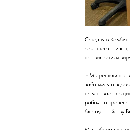
Сегодня в Комбина
сезонного гриппа.
профилактики вир
⁃ Мы решили прове
заботимся о здоро
не успевает вакци
рабочего процесса
благоустройству 
Мы заботимся о на