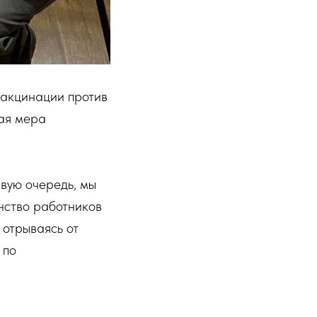
вакцинации против
ная мера
рвую очередь, мы
нство работников
 отрываясь от
 по