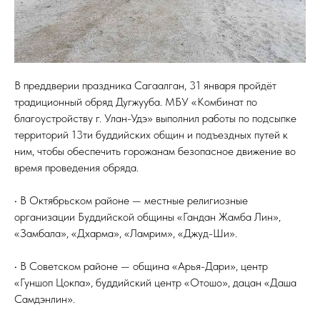
В преддверии праздника Сагаалган, 31 января пройдёт
традиционный обряд Дугжууба. МБУ «Комбинат по
благоустройству г. Улан-Удэ» выполнил работы по подсыпке
территорий 13ти буддийских общин и подъездных путей к
ним, чтобы обеспечить горожанам безопасное движение во
время проведения обряда.
⠀
• В Октябрьском районе — местные религиозные
организации Буддийской общины «Гандан Жамба Лин»,
«Замбала», «Дхарма», «Ламрим», «Джуд-Ши».
⠀
• В Советском районе — община «Арья-Дари», центр
«Гуншоп Цокпа», буддийский центр «Отошо», дацан «Даша
Самдэнлин».
⠀