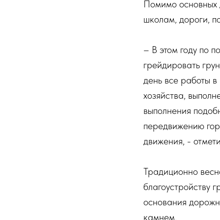
Помимо основных д
школам, дороги, п
– В этом году по
грейдировать грун
день все работы в
хозяйства, выполн
выполнения подобн
передвижению гор
движения, - отмет
Традиционно весно
благоустройству г
основания дорожн
камнем.