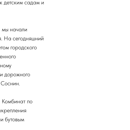
к детским садам и
а мы начали
я. На сегодняшний
етом городского
венного
тному
ти дорожного
 Соснин.
й Комбинат по
 укрепления
ли бутовым