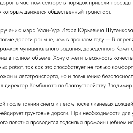
орог, в частном секторе в порядок привели проезды 
о которым движется общественный транспорт.
 поручению мэра Улан-Удэ Игоря Юрьевича Шутенков
товые дороги раньше, чем в прошлом году — 8 апрел
 рамках муниципального задания, доведенного Комит
ены в полном объеме. Хочу отметить важность качест
ых работ, так как это способствует не только комфор
ожан и автотранспорта, но и повышению безопаснос
ил директор Комбината по благоустройству Владимир
й после таяния снега и летом после ливневых дожде
рейдирует грунтовые дороги. При необходимости для
ого полотна проводится подсыпка промоин щебнем и