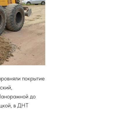
ыровняли покрытие
ский,
 Панорамной до
цкой, в ДНТ