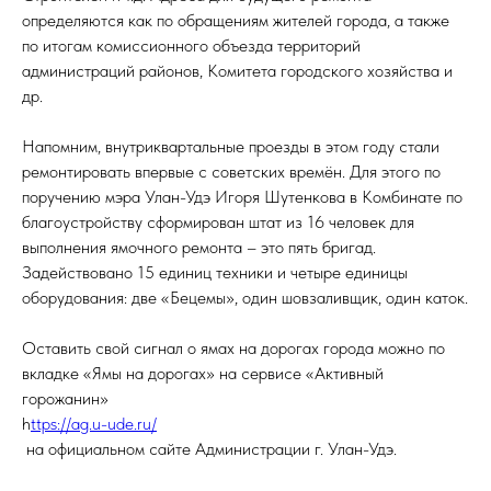
определяются как по обращениям жителей города, а также
по итогам комиссионного объезда территорий
администраций районов, Комитета городского хозяйства и
др.
Напомним, внутриквартальные проезды в этом году стали
ремонтировать впервые с советских времён. Для этого по
поручению мэра Улан-Удэ Игоря Шутенкова в Комбинате по
благоустройству сформирован штат из 16 человек для
выполнения ямочного ремонта – это пять бригад.
Задействовано 15 единиц техники и четыре единицы
оборудования: две «Бецемы», один шовзаливщик, один каток.
Оставить свой сигнал о ямах на дорогах города можно по
вкладке «Ямы на дорогах» на сервисе «Активный
горожанин»
h
ttps://ag.u-ude.ru/
на официальном сайте Администрации г. Улан-Удэ.